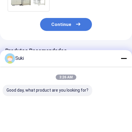
com controle do plc e sistema
de ar quente
Continue
Produtos Recomendados
Suki
3:26 AM
Good day, what product are you looking for?
80 PCs/Min Máquina
Bacia de papel que
Máquina de Fa
de Caixa de Papel
faz a máquina, bacia
Tigelas de Pap
Automóvel com PLC
de papel do tamanho
Potente 380v /
e Ultrassônico
grande que faz a
50hz Fonte de
máquina com PLC
Alimentação
Melhor preço
Melhor preço
Melhor pr
digital
Configuração 