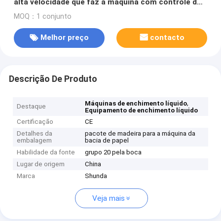
alta velocidade que faz a máquina com controle do
plc e sistema de ar quente
MOQ：1 conjunto
Melhor preço
contacto
Descrição De Produto
,
Máquinas de enchimento líquido
Destaque
Equipamento de enchimento líquido
Certificação
CE
Detalhes da
pacote de madeira para a máquina da
embalagem
bacia de papel
Habilidade da fonte
grupo 20 pela boca
Lugar de origem
China
Marca
Shunda
Veja mais