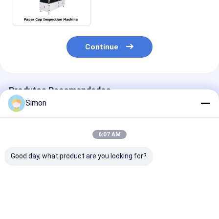
máquinas de inspecção
Continue
Produtos Recomendados
Simon
6:07 AM
Good day, what product are you looking for?
Máquina de fazer
Sistema inteligente
Máquina come
copos de papel de
de /inspection da
da inspeção d
chá com sistema de
máquina da inspeção
de papel
inspecção/máquina
visual de Shunda
de inspecção
para a máquina de
Melhor preço
Melhor preço
Melhor pr