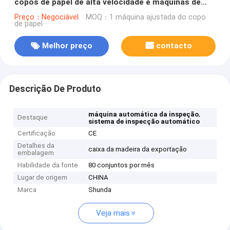
copos de papel de alta velocidade e máquinas de
inspecção
Preço：Negociável
MOQ：1 máquina ajustada do copo
de papel
Melhor preço
contacto
Descrição De Produto
,
máquina automática da inspeção
Destaque
sistema de inspecção automático
Certificação
CE
Detalhes da
caixa da madeira da exportação
embalagem
Habilidade da fonte
80 conjuntos por mês
Lugar de origem
CHINA
Marca
Shunda
Veja mais